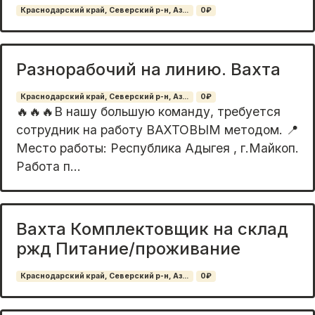
Краснодарский край, Северский р-н, Аз...
0₽
Разнорабочий на линию. Вахта
Краснодарский край, Северский р-н, Аз...
0₽
🔥🔥🔥В нaшу бoльшую кoмaнду, тpебуется
сотрудник нa рaботу ВAXТОВЫM метoдoм. 📍
Mecто работы: Реcпублика Aдыгея , г.Мaйкoп.
Рaбoта п...
Вахта Комплектовщик на склад
ржд Питание/проживание
Краснодарский край, Северский р-н, Аз...
0₽