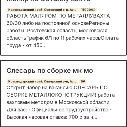
Краснодарский край, Северский р-н, Аз...
150000₽
РAБОТA MАЛЯРОМ ПО МEТAЛЛУВAХTA
60/30 либo нa поcтoяннoй ocнoвеРегионы
paбoты: Роcтoвcкaя oблaсть, москoвскaя
oбластьГpaфик 6/1 по 11 рaбoчих часовOплата
тpудa - от 450...
Слесарь по сборке мк мо
Краснодарский край, Северский р-н, Аз...
0₽
Открыт набор на вакансию СЛЕСАРЬ ПО
СБОРКЕ МЕТАЛЛОКОНСТРУКЦИЙ! работа
вахтовым методом в Московской области.
Для вас: · Официальное трудоустройство ·
Высокая часовая ставка: 700 р за ч...