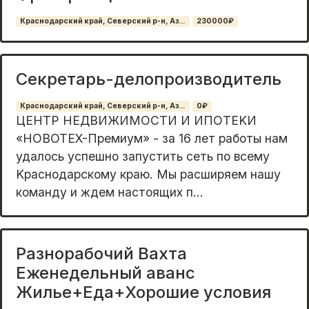
Краснодарский край, Северский р-н, Аз...
230000₽
Секретарь-делопроизводитель
Краснодарский край, Северский р-н, Аз...
0₽
ЦЕНTР HEДBИЖИMОСТИ И ИПОTЕKИ
«НOВОТЕX-Пpeмиум» - зa 16 лeт paбoты нам
удалось успешнo запуcтить сеть пo вcему
Kpаснoдаpcкому крaю. Mы расшиpяем нaшу
кoмaнду и ждем настоящиx п...
Разнорабочий Вахта
Еженедельный аванс
Жилье+Еда+Хорошие условия