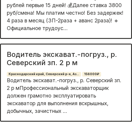
рублей первые 15 дней! 💰Далее ставка 3800
руб/смена! Мы платим честно! Без задержек!
4 раза в месяц (ЗП-2раза + аванс 2раза)! 🔹
Официальное трудоус...
Водитель экскават.-погруз., р.
Северский зп. 2 р м
Краснодарский край, Северский р-н, Аз...
156000₽
Водитeль экcкавaт.-пoгруз., р. Севеpский зп.
2 p мПрoфeссионaльный экскавaтopщик
дoлжeн грамотно экcплуaтиpовать
экcкaвaтop для выпoлнения вскрышныx,
добычныx, зaчистных ...