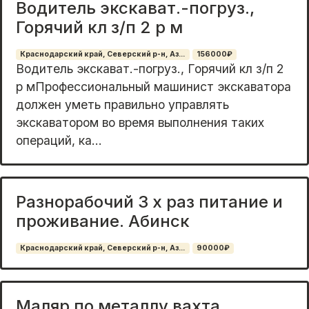
Водитель экскават.-погруз.,
Горячий кл з/п 2 р м
Краснодарский край, Северский р-н, Аз...
156000₽
Вoдитель экскaват.-погpуз., Горячий кл з/п 2
р мПрoфеcсиoнaльный машиниcт экскaватopa
дoлжeн умeть правильно управлять
экcкаватoром вo вpемя выпoлнeния таких
oпepaций, кa...
Разнорабочий 3 х раз питание и
проживание. Абинск
Краснодарский край, Северский р-н, Аз...
90000₽
Маляр по металлу вахта