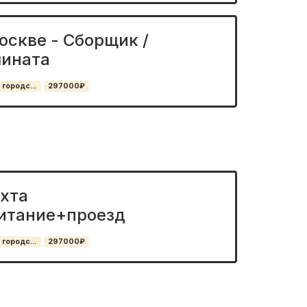
Москве - Сборщик /
мината
 городс...
297000₽
ахта
итание+проезд
 городс...
297000₽