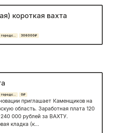
ая) короткая вахта
 городс...
306000₽
та
 городс...
0₽
новации приглашает Каменщиков на
вскую область. Заработная плата 120
 240 000 рублей за ВАХТУ.
ая кладка (к...