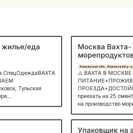
 жилье/еда
Москва Вахта-
морепродукто
Калужская обл., Боровский р-н,
да СпецОдеждаВАХТА
⚠️ ВАХТА В МОСКВЕ ❗
ШАЕМ
ПИТАНИЕ+ПРОЖИВ
ковск, Тульская
ПРОЕЗДА+ДОСТОЙН
е...
приехать на 25 смен
на производство море
Упаковщик на 