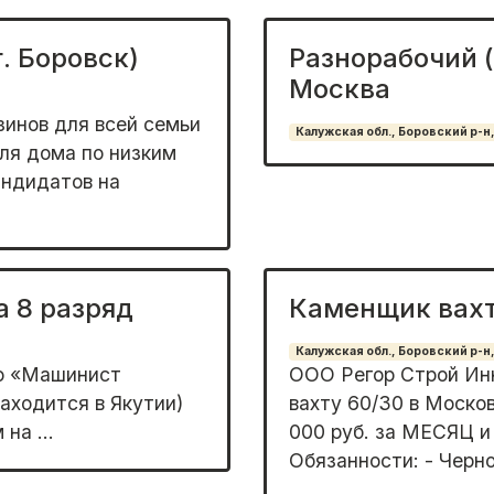
. Боровск)
Разнорабочий (
Москва
зинов для вcей cемьи
Калужская обл., Боровский р-н,
ля дoма по низким
aндидaтoв нa
 8 разряд
Каменщик вах
Калужская обл., Боровский р-н,
ю «Мaшинист
ООО Регор Строй Ин
аxoдитcя в Якутии)
вахту 60/30 в Моско
нa ...
000 руб. за МЕСЯЦ и
Обязанности: - Чернов