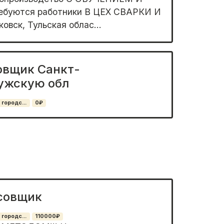
уются работники В ЦЕХ СВАРКИ И
вск, Тульская облас...
овщик Санкт-
ужскую обл
 городс...
0₽
совщик
 городс...
110000₽