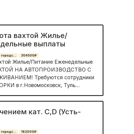
ота вахтой Жилье/
едельные выплаты
 городс...
304500₽
ахтой Жилье/Питание Еженедельные
АХТОЙ НА АВТОПРОИЗВОДСТВО С
ИВАНИЕМ! Требуются сотрудники
КИ в г.Новомосковск, Туль...
чением кат. C,D (Усть-
 городс...
162000₽