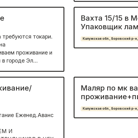
е
Вахта 15/15 в 
Упаковщик ла
 требуются токари.
Калужская обл., Боровский р-н,
на
иваем проживание и
в городе Эл...
живание/
Маляр по мк в
проживание+п
Калужская обл., Боровский р-н,
тание Еженед.Аванс
ЕМ И