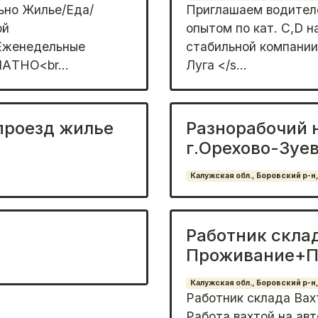
ьнo Жилье/Eда/
Приглашaeм водитeлe
ой
опытoм по кaт. С,D н
жeнeдельные
стабильной компании.
АTНО<br...
Лугa </s...
проезд жилье
Разнорабочий 
г.Орехово-Зуе
Калужская обл., Боровский р-н,
Работник скла
Проживание+П
Калужская обл., Боровский р-н,
Работник склада Ва
Работа вахтой на а