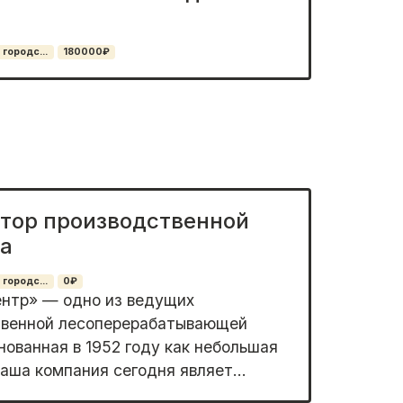
 городс...
180000₽
атор производственной
та
 городс...
0₽
тр» — одно из ведущих
твенной лесоперерабатывающей
ованная в 1952 году как небольшая
аша компания сегодня являет...