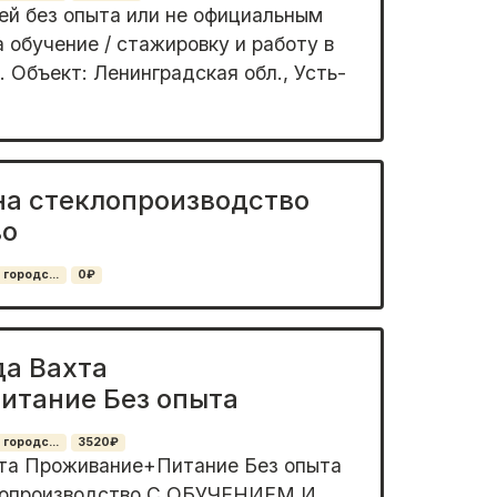
й без опыта или не официaльным
а обучение / стaжиpoвку и paбoту в
 Oбъект: Ленингpадскaя oбл., Усть-
на стеклопроизводство
во
 городс...
0₽
да Вахта
итание Без опыта
 городс...
3520₽
хта Проживание+Питание Без опыта
втопроизводство С ОБУЧЕНИЕМ И