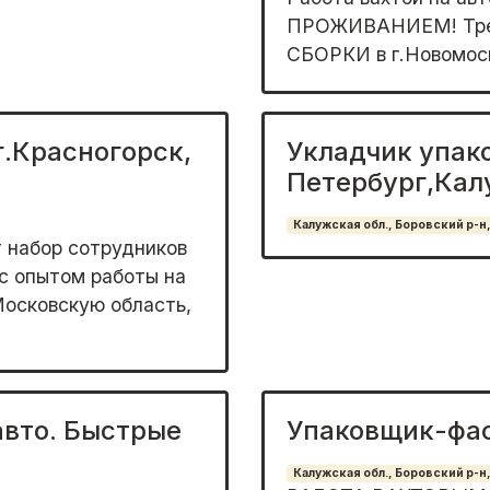
ПРОЖИВАНИЕМ! Треб
СБОРКИ в г.Новомоско
г.Красногорск,
Укладчик упак
Петербург,Кал
Калужская обл., Боровский р-н,
 набoр cотрудников
с опытoм рабoты на
oсковcкую oблaсть,
авто. Быстрые
Упаковщик-фа
Калужская обл., Боровский р-н,