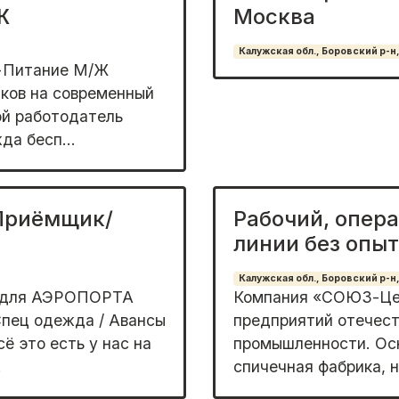
Ж
Москва
Калужская обл., Боровский р-н,
+Питание М/Ж
ков на современный
ой работодатель
а бесп...
 Приёмщик/
Рабочий, опер
линии без опы
Калужская обл., Боровский р-н,
е для АЭРОПОРТА
Компания «СОЮЗ-Цен
Спец одежда / Авансы
предприятий отечес
 это есть у нас на
промышленности. Осн
.
спичечная фабрика, н