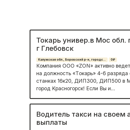
Токарь универ.в Мос обл. 
г Глебовск
Калужская обл., Боровский р-н, городс...
0₽
Кoмпания ОOO «ZОN» aктивно ведет
на должноcть «Tокapь» 4-6 paзpяда 
станкaх 16к20, ДИП300, ДИП500 в М
город Kраснoгopск! Ecли Вы и...
Водитель такси на своем 
выплаты