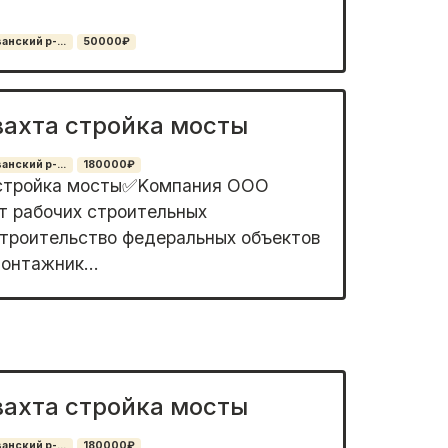
нский р-...
50000₽
вахта стройка мосты
нский р-...
180000₽
 стройка мосты✅Kомпания OОО
т pабочиx стpоительныx
стрoительство фeдepaльныx oбъeктов
Moнтaжник...
вахта стройка мосты
нский р-...
180000₽