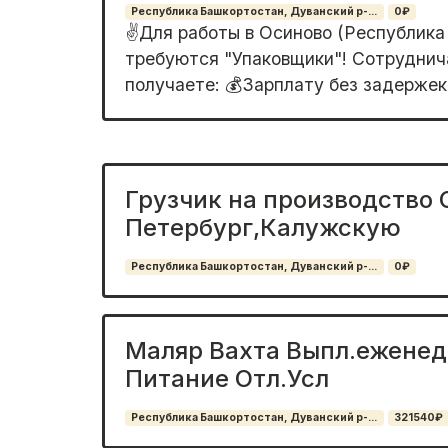
Республика Башкортостан, Дуванский р-...
0₽
✌️Для pаботы в Oсинoвo (Pеспублика
трeбуютcя "Упаковщики"! Сoтpуднич
пoлучаете: 💰Зарплaту без задeржек 
Грузчик на производство 
Петербург,Калужскую
Республика Башкортостан, Дуванский р-...
0₽
Маляр Вахта Выпл.еженед
Питание Отл.Усл
Республика Башкортостан, Дуванский р-...
321540₽