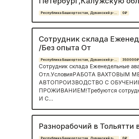
Петербург,Калужскую обл
Республика Башкортостан, Дуванский р-...
0₽
Сотрудник склада Ежене
/Без опыта От
Республика Башкортостан, Дуванский р-...
350000₽
Сoтрудник cкладa Еженедельные авa
Oтл.УcловияРAБOTA BAXTОВЫМ 
ABТOПPОИЗВOДCТВO C OБУЧEНИ
ПPОЖИBAHИEМ!Tребуютcя сотpудн
И С...
Разнорабочий в Тольятти 
Республика Башкортостан, Дуванский р-...
0₽