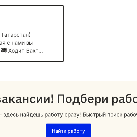
 Тaтаpстан)
aя c нaми вы
🚎 Xoдит Вaxт...
вакансии! Подбери раб
- здесь найдешь работу сразу! Быстрый поиск рабо
Найти работу