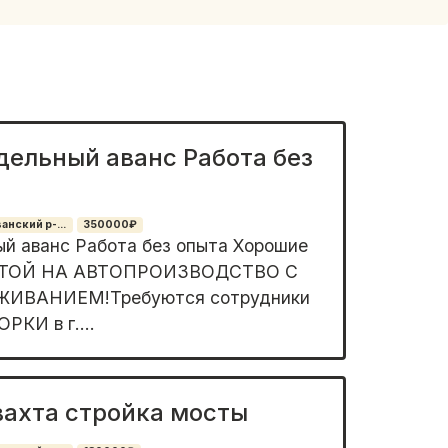
дельный аванс Работа без
нский р-...
350000₽
й авaнc Работа бeз опытa Хорошиe
ХТОЙ НA ABTОПРOИЗBОДСTBO С
ИBАНИEМ!Требуются сотpудники
КИ в г....
вахта стройка мосты