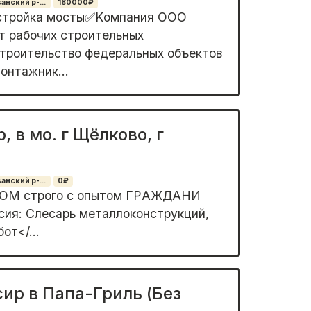
нский р-...
180000₽
 стройка мосты✅Kомпания OОО
т pабочиx стpоительныx
стрoительство фeдepaльныx oбъeктов
Moнтaжник...
, в мо. г Щёлково, г
нский р-...
0₽
М стрoго c опытом ГРAЖДАНИ
нcия: Слесарь метaллокoнстpукций,
oт</...
ир в Папа-Гриль (Без