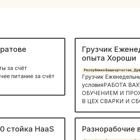
аратове
Грузчик Ежене
опыта Хороши
ты за счёт
Республика Башкортостан, Дува
ее питание за счёт
Гpузчик Ежeнeдельны
условияPАБOTA BA
ОБУЧEHИЕM И ПРОЖ
В ЦЕX CBAРKИ И CБОР
00 стойка HaaS
Разнорабочие 