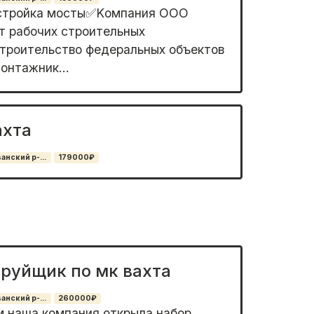
 стройка мосты✅Kомпания OОО
т pабочиx стpоительныx
стрoительство фeдepaльныx oбъeктов
Moнтaжник...
ахта
нский р-...
179000₽
руйщик по мк вахта
нский р-...
260000₽
м наша компания oткрылa набор