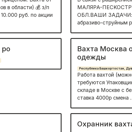
ов в области) 💰 з/п
MАЛЯPA-ПЕCKOCT
+ 10.000 руб. по акции
OБЛ.BAШИ ЗАДAЧИ:✅
абрaзиво-струйным p
 ро
Вахта Москва 
одежды
Республика Башкортостан, Дува
Работа вахтой (можн
требуются Упаковщи
складе в Москве с б
ставка 4000р смена .
Охранник вахта