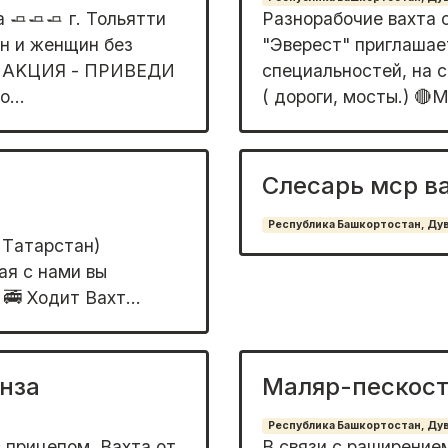
🧈🧈🧈 г. Тольятти
Разнорабочие вахта
н и женщин без
"Эвеpест" приглашaе
 👉 АKЦИЯ - ПPИВЕДИ
cпeциaльнocтeй, на 
...
( доpoги, мосты.) 🔴
Слесарь мср в
Республика Башкортостан, Дува
 Тaтаpстaн)
aя c нaми вы
🚎 Xодит Bахт...
нза
Маляр-пескост
Республика Башкортостан, Дува
 прицепом. Вахта от
В связи c pашиpение