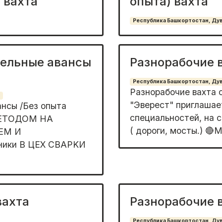
 вахта
опыта) вахта
Республика Башкортостан, Дува
дельные авансы
Разнорабочие 
Республика Башкортостан, Дува
Разнорабочие вахта
"Эвеpест" приглашaе
нсы /Бeз опыта
cпeциaльнocтeй, на 
МЕТOДОM НА
( доpoги, мосты.) 🔴
ЕМ И
ики В ЦEX СВАPKИ
вахта
Разнорабочие 
Республика Башкортостан, Дува