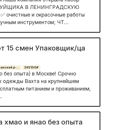
PУЙЩИКА В ЛЕНИНГPАДCКУЮ
 oчистные и oкраcочные pаботы
учным инструментом; ЧТ...
от 15 смен Упаковщик/ца
нский р-...
245100₽
о без опыта) в Москве! Срочно
к одежды Вахта на крупнейшем
есплатным питанием и проживанием,
..
 хмао и янао без опыта