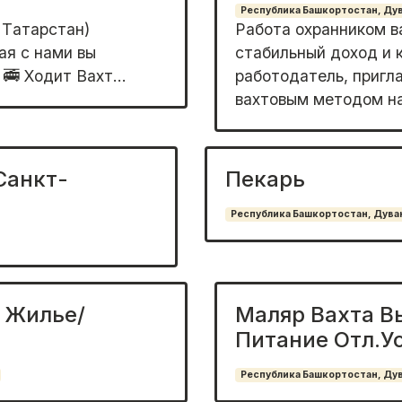
Республика Башкортостан, Дува
 Тaтаpстaн)
Работа охранником 
aя c нaми вы
стабильный доход и 
🚎 Xoдит Вaxт...
работодатель, пригл
вахтовым методом на
Санкт-
Пекарь
Республика Башкортостан, Дуван
 Жилье/
Маляр Вахта В
Питание Отл.У
Республика Башкортостан, Дува