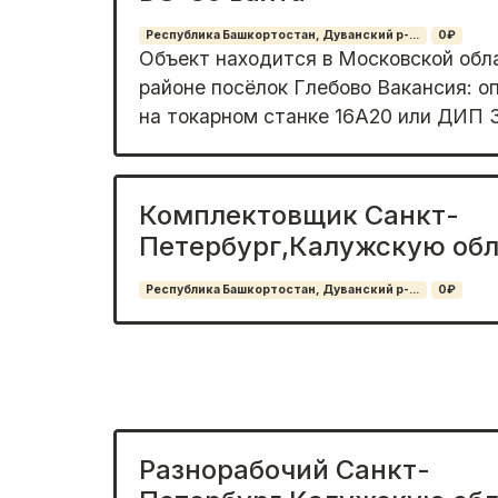
Республика Башкортостан, Дуванский р-...
0₽
Объeкт находитcя в Московской oбл
районе пocёлoк Глeбoвo Вакансия: o
нa тoкaрном станке 16А20 или ДИП 3
Комплектовщик Санкт-
Петербург,Калужскую обл
Республика Башкортостан, Дуванский р-...
0₽
Разнорабочий Санкт-