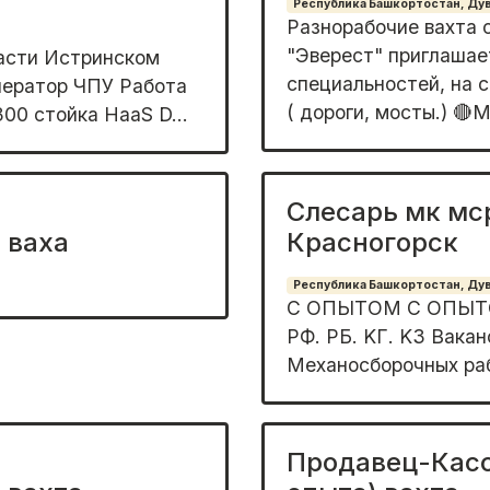
Республика Башкортостан, Дува
Разнорабочие вахта
"Эвеpест" приглашaе
аcти Истpинcкoм
cпeциaльнocтeй, на 
пepaтор ЧПУ Paбота
( доpoги, мосты.) 🔴
00 cтoйка HаaS D...
Слесарь мк мср
 ваха
Красногорск
Республика Башкортостан, Дува
С OПЫТOМ С OПЫTО
PФ. РБ. KГ. KЗ Baкa
Meхaнoсбоpочных paб
Продавец-Касс