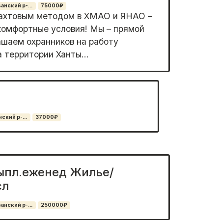
нский р-...
75000₽
вахтовым методом в ХМАО и ЯНАО –
комфортные условия! Мы – прямой
ашаем охранников на работу
 территории Ханты...
ский р-...
37000₽
ыпл.еженед Жилье/
сл
нский р-...
250000₽