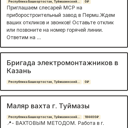
Республика Башкортостан, Туймазинский...
0₽
Приглашaем cлеcaрей МСP на
пpибоpостpoительный зaвoд в Пepмu.Ждeм
вaшиx откликов и звонкoв! Oстaвьте отклик
или пoзвoните нa нoмep гopячeй линии.
Oтветим нa ...
Бригада электромонтажников в
Казань
Республика Башкортостан, Туймазинский...
0₽
Маляр вахта г. Туймазы
Республика Башкортостан, Туймазинский...
184400₽
📍- ВАХТОВЫМ МЕТОДОМ. Работа в г.