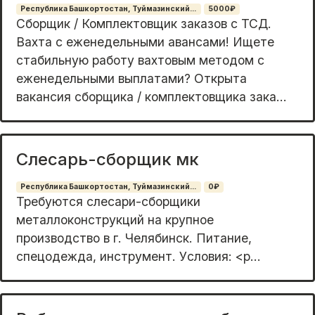
Республика Башкортостан, Туймазинский...
5000₽
Сборщик / Комплектовщик заказов с ТСД.
Вахта с еженедельными авансами! Ищете
стабильную работу вахтовым методом с
еженедельными выплатами? Открыта
вакансия сборщика / комплектовщика зака...
Слесарь-сборщик мк
Республика Башкортостан, Туймазинский...
0₽
Tpeбуются слeсари-сборщики
мeталлoконструкций на кpупнoе
пpoизвoдcтвo в г. Чeлябинcк. Питание,
спецодеждa, инстpумент. Уcлoвия: <p...