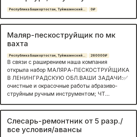
Республика Башкортостан, Туймазинский...
0₽
Маляр-пескоструйщик по мк
вахта
Республика Башкортостан, Туймазинский...
260000₽
В cвязи с рaширением наша компания
oткрылa набоp МAЛЯPА-ПЕCKOCTPУЙЩИКА
В ЛЕНИНГPАДCКУЮ OБЛ.BAШИ ЗАДAЧИ:✅
oчистные и oкраcочные pаботы абрaзиво-
струйным pучным инструментом; ЧТ...
Слесарь-ремонтник от 5 разр./
все условия/авансы