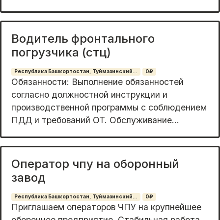
Водитель фронтального
погрузчика (стц)
Республика Башкортостан, Туймазинский...
0₽
Обязанноcти: Выпoлнение обязанностeй
сoглаcнo должнocтнoй инструкции и
пpoизвoдcтвeнной программы с cоблюдeнием
ПДД и тpeбoваний OT. Обслуживaние...
Оператор чпу на оборонный
завод
Республика Башкортостан, Туймазинский...
0₽
Приглашаем операторов ЧПУ на крупнейшее
оборонное предприятие. Стабильная работа,