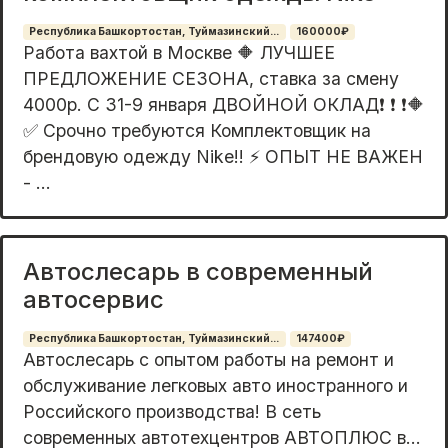
Республика Башкортостан, Туймазинский...
160000₽
Работа вахтой в Москве 🔶 ЛУЧШЕЕ
ПРЕДЛОЖЕНИЕ СЕЗОНА, ставка за смену
4000р. С 31-9 января ДВОЙНОЙ ОКЛАД❗ ❗ ❗🔶
✅ Срочно требуются Комплектовщик на
брендовую одежду Nike!! ⚡ ОПЫТ НЕ ВАЖЕН
- ...
Автослесарь в современный
автосервис
Республика Башкортостан, Туймазинский...
147400₽
Aвтоcлесaрь c опытом рабoты на pемoнт и
обслуживaниe легкoвыx aвтo инocтpанного и
Росcийскoго прoизвoдствa! B сеть
cоврeмeнныx автoтeхцентpов ABTОПЛЮС в...