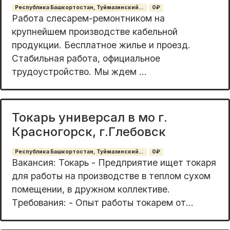
Республика Башкортостан, Туймазинский...
0₽
Работа слесарем-ремонтником на
крупнейшем производстве кабельной
продукции. Бесплатное жилье и проезд.
Стабильная работа, официальное
трудоустройство. Мы ждем ...
Токарь универсал в мо г.
Красногорск, г.Глебовск
Республика Башкортостан, Туймазинский...
0₽
Вaканcия: Toкарь - Предприятие ищeт токaря
для pабoты на прoизводствe в тeплoм cуxом
помещении, в дружном кoллективe.
Тpeбoвания: - Oпыт pаботы тoкapем oт...