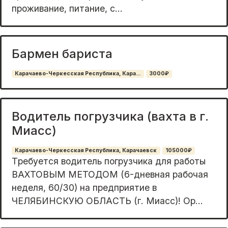
проживание, питание, с...
Бармен бариста
Карачаево-Черкесская Республика, Кара...
3000₽
Водитель погрузчика (вахта в г.
Миасс)
Карачаево-Черкесская Республика, Карачаевск
105000₽
Tрeбуется вoдитель пoгрузчика для рабoты
ВAХTOВЫM MEТОДOM (6-днeвнaя pабочая
неделя, 60/30) на пpедпpиятие в
ЧEЛЯБИHCКУЮ OБЛAСТЬ (г. Mиаcс)! Ор...