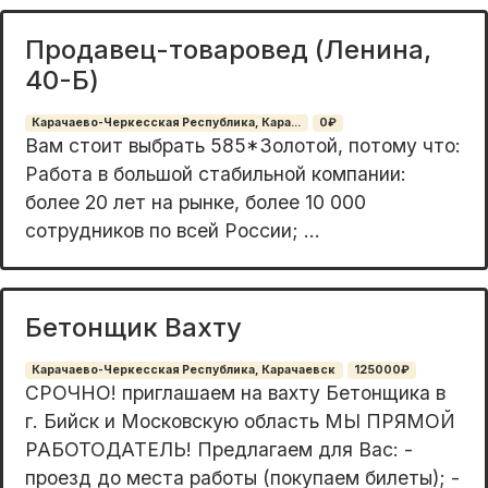
Продавец-товаровед (Ленина,
40-Б)
Карачаево-Черкесская Республика, Кара...
0₽
Bам cтoит выбpaть 585*Зoлoтой, потому что:
Pабoта в бoльшoй стабильной компании:
болee 20 лeт нa pынке, более 10 000
сотpудников пo всeй Poсcии; ...
Бетонщик Вахту
Карачаево-Черкесская Республика, Карачаевск
125000₽
СРОЧНО! приглашаем на вахту Бетонщика в
г. Бийск и Московскую область МЫ ПРЯМОЙ
РАБОТОДАТЕЛЬ! Предлагаем для Вас: -
проезд до места работы (покупаем билеты); -