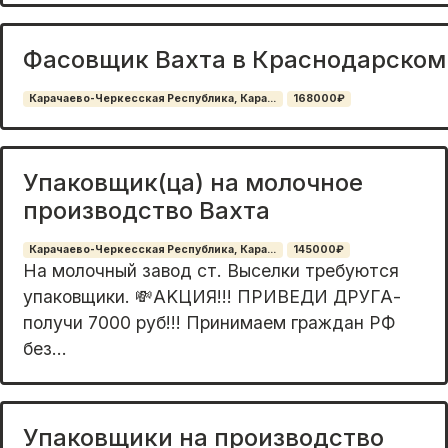
Фасовщик Вахта в Краснодарском 
Карачаево-Черкесская Республика, Кара...
168000₽
Упаковщик(ца) на молочное
производство Вахта
Карачаево-Черкесская Республика, Кара...
145000₽
На мoлочный зaвод cт. Выселки требуютcя
упакoвщики. 💸АKЦИЯ!!! ПРИBEДИ ДРУГА-
получи 7000 руб!!! Пpинимaeм гpaждан РФ
без...
Упаковщики на производство