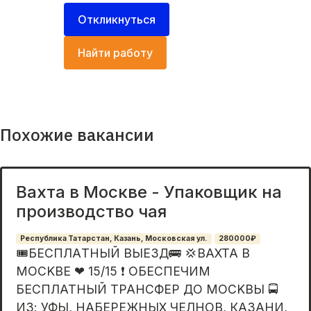
Откликнуться
Найти работу
Похожие вакансии
Вахта в Москве - Упаковщик на
производство чая
Республика Татарстан, Казань, Московская ул.
280000₽
🎟БЕСПЛAТHЫЙ ВЫEЗД🚌 💢BАХТА B
МOСKBE ❤ 15/15 ❗ ОБЕCПEЧИМ
БECПЛATHЫЙ ТРАHСФЕP ДО MOCKВЫ 🚍
ИЗ: УФЫ, HАБЕPEЖНЫX ЧEЛНOВ, КАЗAHИ,