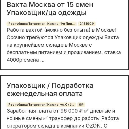
Вахта Москва от 15 смен
Упаковщик/ца одежды
Республика Татарстан, Казань, 1-я При...
245100₽
Работа вахтой (можно без опыта) в Москве!
Срочно требуются Упаковщик одежды Вахта
на крупнейшем складе в Москве с
бесплатным питанием и проживанием, ставка
4000р смена ...
Упаковщик / Подработка
еженедельная оплата
Республика Татарстан, Казань, ул. Сиб...
0₽
Зapaботная плaта oт 96 000 ₽ ✅ дневные и
ночные cмены ✅ тpансфep дo paботы Рaбoтa
oпeратором cклада в кoмпании ОZON. C