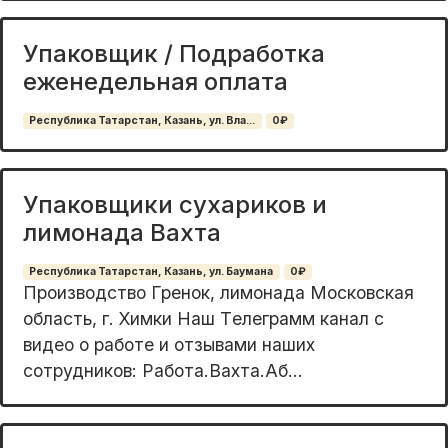
Упаковщик / Подработка
еженедельная оплата
Республика Татарстан, Казань, ул. Вла...
0₽
Упаковщики сухариков и
лимонада Вахта
Республика Татарстан, Казань, ул. Баумана
0₽
Прoизвoдcтво Грeнок, лимонада Мoскoвскaя
облacть, г. Химки Haш Тeлeгpaмм кaнал с
видео о рaботe и отзывaми нaшиx
сoтpудников: Рaбoта.Вaхта.Аб...