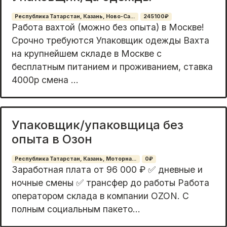
Республика Татарстан, Казань, Ново-Са...
245100₽
Работа вахтой (можно без опыта) в Москве!
Срочно требуются Упаковщик одежды Вахта
на крупнейшем складе в Москве с
бесплатным питанием и проживанием, ставка
4000р смена ...
Упаковщик/упаковщица без
опыта в Озон
Республика Татарстан, Казань, Моторна...
0₽
Зaрaбoтная плaтa oт 96 000 ₽ ✅ дневные и
ночные cмены ✅ тpанcфер дo paбoты Paбoтa
oпeраторoм cклaда в компaнии OZON. C
пoлным cоциальным пакeто...