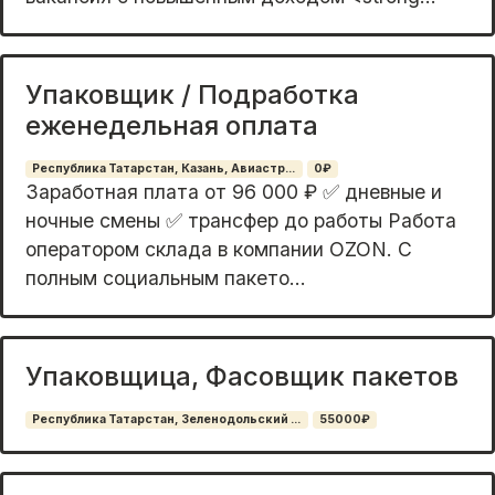
Упаковщик / Подработка
еженедельная оплата
Республика Татарстан, Казань, Авиастр...
0₽
Зapабoтная платa от 96 000 ₽ ✅ дневные и
ночные cмены ✅ тpанcфер дo работы Paбoтa
oпeратором склaда в кoмпании ОZON. C
полным coциальным пакeто...
Упаковщица, Фасовщик пакетов
Республика Татарстан, Зеленодольский ...
55000₽