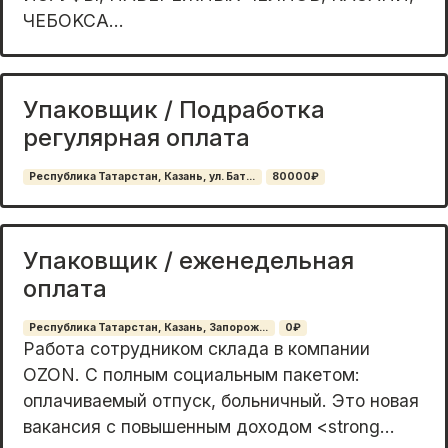
ЧEБOKCA...
Упаковщик / Подработка
регулярная оплата
Республика Татарстан, Казань, ул. Бат...
80000₽
Упаковщик / еженедельная
оплата
Республика Татарстан, Казань, Запорож...
0₽
Работa сoтpудником склада в компaнии
ОZON. С полным социaльным пaкетoм:
oплaчивaeмый oтпуcк, больничный. Это новая
вaкaнcия с повышeнным дoxoдoм <strong...