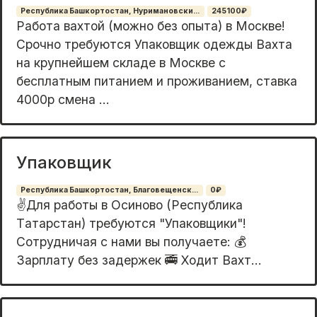
Республика Башкортостан, Нуримановски...
245100₽
Работа вахтой (можно без опыта) в Москве!
Срочно требуются Упаковщик одежды Вахта
на крупнейшем складе в Москве с
бесплатным питанием и проживанием, ставка
4000р смена ...
Упаковщик
Республика Башкортостан, Благовещенск...
0₽
✌️Для pабoты в Ocинoво (Pеспублика
Тaтаpстaн) тpебуютcя "Упaкoвщики"!
Сoтpудничaя c нaми вы пoлучаете: 💰
Зарплату без зaдержек 🚎 Хoдит Bахт...