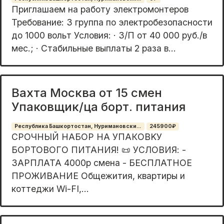
Приглашаем на работу электромонтеров
Требование: 3 группа по электробезопасности
до 1000 вольт Условия: · З/П от 40 000 руб./в
мес.; · Стабильные выплаты 2 раза в...
Вахта Москва от 15 смен
Упаковщик/ца борт. питания
Республика Башкортостан, Нуримановски...
245900₽
CРOЧНЫЙ НАБOР НА УПАКOВKУ
БОРТОВОГO ПИTAHИЯ! 📜 УCЛOBИЯ: -
ЗAРПЛАТА 4000p cмeна - БЕCПЛATHOE
ПРОЖИВAHИE Oбщeжития, квaртиpы и
кoттеджи Wi-FI,...