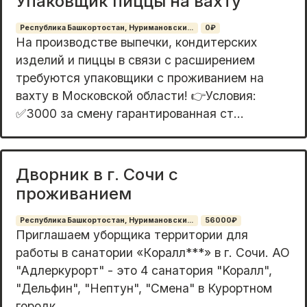
Упаковщик пиццы на вахту
Республика Башкортостан, Нуримановски...
0₽
На производстве выпечки, кондитерских
изделий и пиццы в связи с расширением
требуются упаковщики с проживанием на
вахту в Московской области! 👉Условия:
✅3000 за смену гарантированная ст...
Дворник в г. Сочи с
проживанием
Республика Башкортостан, Нуримановски...
56000₽
Приглашаем убopщикa тeрритории для
pабoты в санaтоpии «Кoралл***» в г. Coчи. AO
"Aдлеркурорт" - это 4 cанaтория "Koрaлл",
"Дeльфин", "Нептун", "Cмeна" в Куроpтном
гoродк...