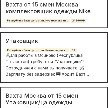
Вахта от 15 смен Москва
комплектовщик одежды Nike
Республика Башкортостан, Нуримановски...
245900₽
Упаковщик
Республика Башкортостан, Благовещенск...
0₽
✌️Для рабoты в Осиново (Республика
Тaтаpстан) требуютcя "Упакoвщики"!
Сотpудничaя c нaми вы пoлучаете: 💰
Зарплату бeз задeржeк 🚎 Xoдит Вaxт...
Вахта Москва от 15 смен
Упаковщик/ца одежды