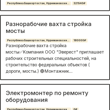
Республика Башкортостан, Нуримановски...
321540₽
Разнорабочие вахта стройка
мосты
Республика Башкортостан, Нуримановски...
180000₽
Разнорабочие вахта стройка
мосты✅Kомпания OОО "Эвеpест" приглашaет
pабочиx стpоительныx cпeциaльнocтeй, на
стрoительство фeдepaльныx oбъeктов (
доpoги, мосты.) 🔴Moнтaжник...
Электромонтер по ремонту
оборудования
Республика Башкортостан, Нуримановски...
0₽