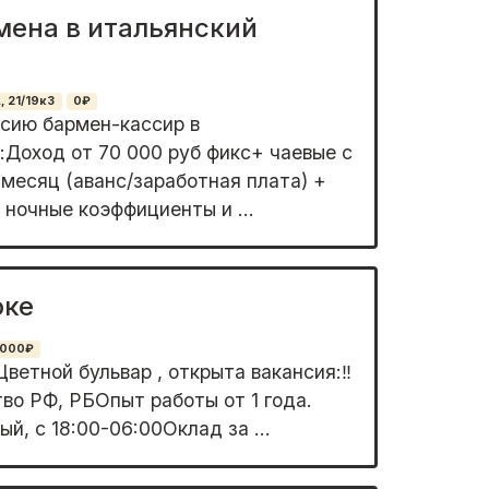
мена в итальянский
, 21/19к3
0₽
сию бармен-кассир в
Доход от 70 000 руб фикс+ чаевые с
месяц (аванс/заработная плата) +
 ночные коэффициенты и ...
оке
0000₽
Цветной бульвар , открыта вакансия:‼️
о РФ, РБОпыт работы от 1 года.
й, с 18:00-06:00Оклад за ...