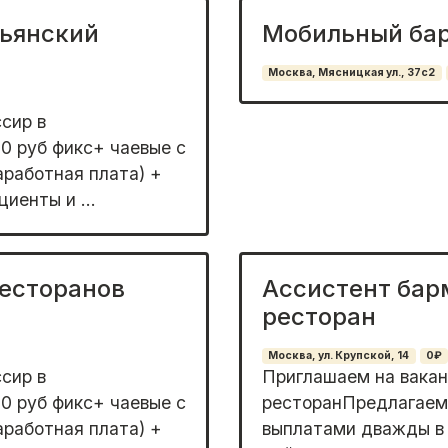
льянский
Мобильный бар
Москва, Мясницкая ул., 37с2
сир в
0 руб фикс+ чаевые с
аработная плата) +
иенты и ...
ресторанов
Ассистент бар
ресторан
Москва, ул. Крупской, 14
0₽
сир в
Приглашаем на вакан
0 руб фикс+ чаевые с
ресторанПредлагаем:
аработная плата) +
выплатами дважды в 