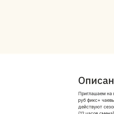
Описа
Приглашаем на 
руб фикс+ чаев
действуют сезо
(12 часов смена