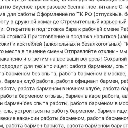
атно Вкусное трех разовое бесплатное питание Ст
ма для работы Оформление по ТК РФ (отпускные, б
оту в дружной команде Стремительный карьерный
: Открытие и подготовка бара к рабочей смене Раб
ой стойкой Приготовление и продажа напитков (чай
оки) и коктейлей (алкогольных и безалкогольных)
го места в течение смены Отправляйте отклик - мы
акансию и ответим на все ваши вопросы! Сохраняйт
подходит для тех кто ищет: работа барменом, опыт
та барменом без опыта, работа барменом в москве,
, бармен клуб работа, работа официант бармен, р
абота, работа барменом в ночном клубе, работа б
 работа барменом отзывы, бармен в кафе работа, а
и бармен без опыта работы, работа барменом в мос
тель, устроиться на работу барменом, бармен ище
 свежие вакансии работы барменом, работа бармено
м, работа бармен бариста, работа барменом барист