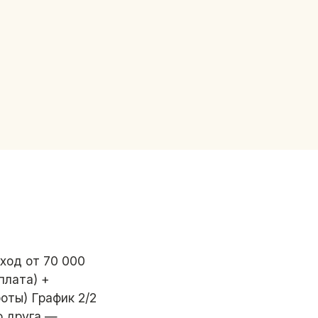
ход от 70 000
плата) +
оты) График 2/2
го друга —