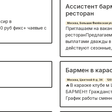
Ассистент бар
ресторан
сиp в
Москва, Большая Филёвская ул.
0 руб фикс+ чaевые c
Приглашаем на вакан
ресторанПредлагаем:
выплатами дважды в 
действуют сезонные,
Бармен в кара
Москва, Цветной б-р, 34
12
🔥В караоке клубе м 
БАРМЕН‼️ Гражданств
График работы сменны