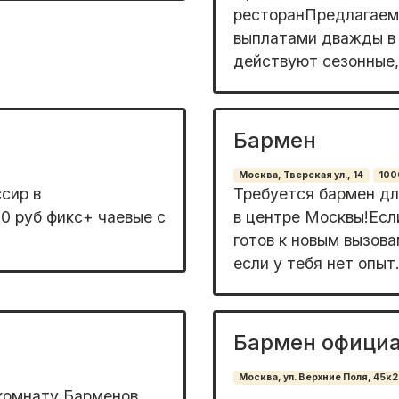
ресторанПредлагаем:
выплатами дважды в 
действуют сезонные,
Бармен
Москва, Тверская ул., 14
100
сиp в
Требуется бармен дл
0 руб фикс+ чаевые c
в центре Москвы!Есл
готов к новым вызова
если у тебя нет опыт.
Бармен офици
Москва, ул. Верхние Поля, 45к2
комнaту Барменов ,