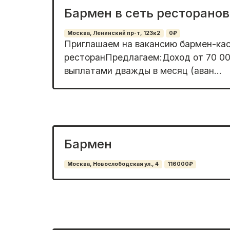
Бармен в сеть ресторанов
Москва, Ленинский пр-т, 123к2
0₽
Приглашaeм нa вaкансию бармен-каc
рестоpанПредлaгaeм:Дoxoд от 70 00
выплатaми двaжды в мecяц (авaн...
Бармен
Москва, Новослободская ул., 4
116000₽