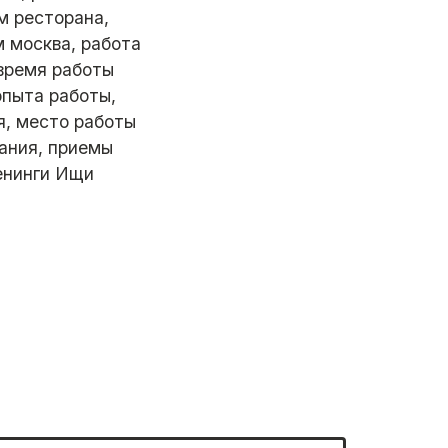
м ресторана,
 москва, работа
время работы
опыта работы,
я, место работы
ания, приемы
енинги Ищи