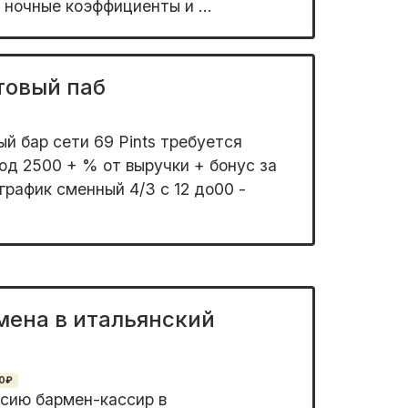
 ночные коэффициенты и ...
товый паб
й бар сети 69 Pints требуется
од 2500 + % от выручки + бонус за
график сменный 4/3 с 12 до00 -
мена в итальянский
0₽
сию бармен-кассир в