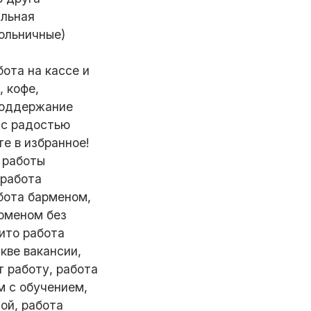
ильная
ольничные)
ота на кассе и
, кофе,
 Поддержание
 с радостью
е в избранное!
 работы
 работа
абота барменом,
арменом без
вито работа
кве вакансии,
т работу, работа
м с обучением,
ой, работа