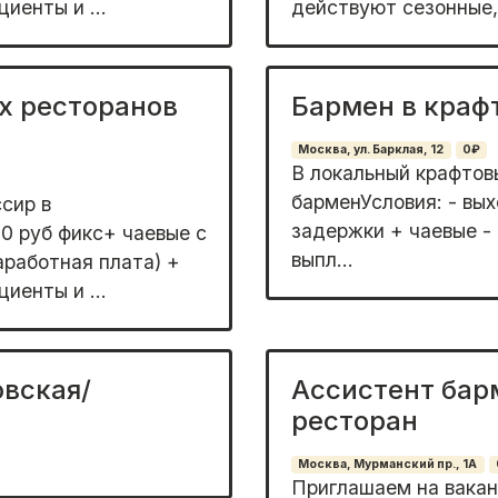
иенты и ...
действуют сезонные,
х ресторанов
Бармен в краф
Москва, ул. Барклая, 12
0₽
В локальный крафтовы
барменУсловия: - вых
сир в
задержки + чаевые - 
0 руб фикс+ чаевые с
выпл...
аработная плата) +
иенты и ...
овская/
Ассистент бар
ресторан
Москва, Мурманский пр., 1А
Приглашаем на вакан