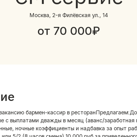
Москва, 2-я Филёвская ул., 14
от 70 000₽
ние
вакансию бармен-кассир в ресторанПредлагаем:До
ые с выплатами дважды в месяц (аванс/заработная 
нные, ночные коэффициенты и надбавка за опыт раб
) или 5/2 (8 часов смена) 10 000 руб за приведенно