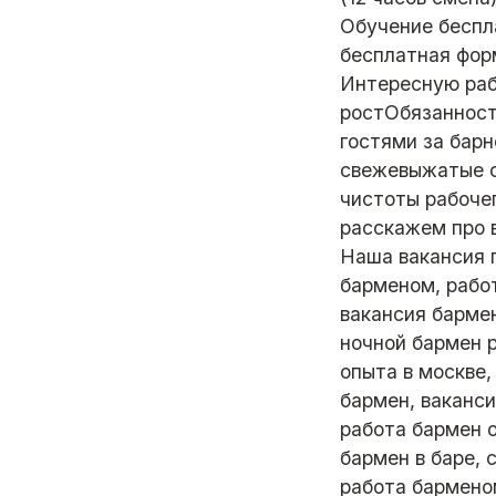
Обучение беспл
бесплатная фор
Интересную раб
ростОбязанности
гостями за барн
свежевыжатые с
чистоты рабоче
расскажем про в
Наша вакансия 
барменом, рабо
вакансия бармен
ночной бармен р
опыта в москве,
бармен, ваканси
работа бармен о
бармен в баре,
работа бармено