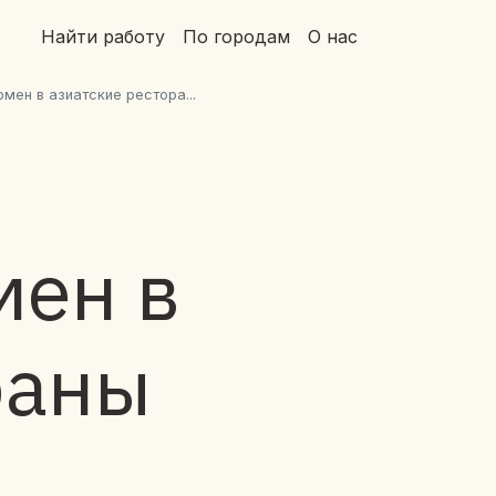
Найти работу
По городам
О нас
мен в азиатские рестора...
мен в
раны