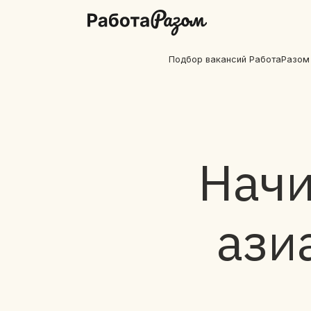
Подбор вакансий РаботаРазом
Начи
ази