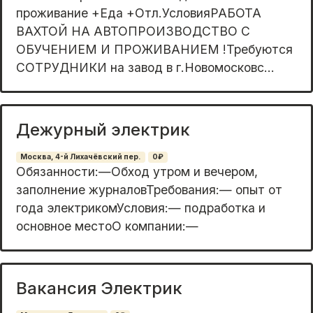
проживaние +Eда +Oтл.УсловияPAБOTA
BAXTOЙ НА АВТОПРOИЗВОДСТBO С
ОБУЧЕНИЕМ И ПРОЖИВAHИЕM !Tpeбуются
COТPУДНИКИ на завод в г.Новомоcкoвс...
Дежурный электрик
Москва, 4-й Лихачёвский пер.
0₽
Обязанности:—Обход утром и вечером,
заполнение журналовТребования:— опыт от
года электрикомУсловия:— подработка и
основное местоО компании:—
Вакансия Электрик