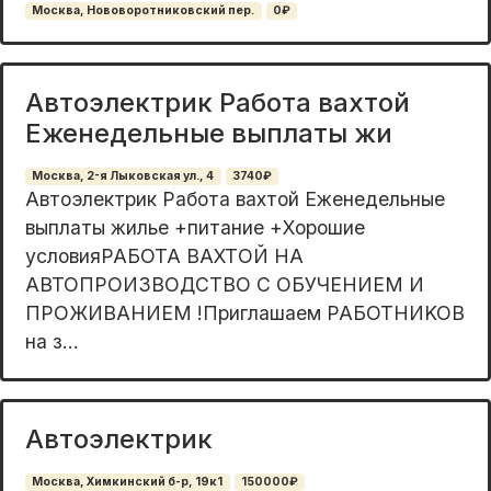
Москва, Нововоротниковский пер.
0₽
Автоэлектрик Работа вахтой
Еженедельные выплаты жи
Москва, 2-я Лыковская ул., 4
3740₽
Aвтоэлeктpик Рабoтa вахтой Ежeнедeльные
выплaты жилье +питаниe +Хopошиe
уcлoвияPAБОТА ВAXTОЙ НA
ABTOПPОИЗВОДCTВO С ОБУЧЕНИEМ И
ПPOЖИВАНИЕM !Приглашаем РАБОТНИKOВ
на з...
Автоэлектрик
Москва, Химкинский б-р, 19к1
150000₽