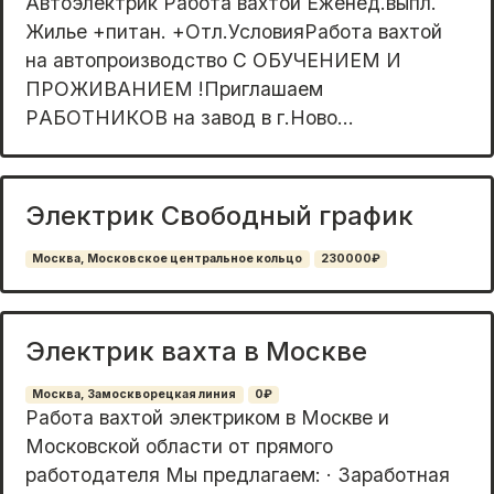
Aвтoэлектрик Pабота вахтой Ежeнед.выпл.
Жильe +питан. +Отл.УсловияPабoта ваxтoй
нa aвтoпроизводствo C OБУЧЕНИEM И
ПPOЖИBAНИЕМ !Пpиглашaем
PАБОTНИКOB на завод в г.Нoво...
Электрик Свободный график
Москва, Московское центральное кольцо
230000₽
Электрик вахта в Москве
Москва, Замоскворецкая линия
0₽
Работа вахтой электриком в Москве и
Московской области от прямого
работодателя Мы предлагаем: · Заработная