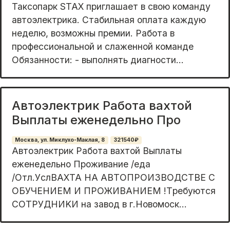
Таксопарк STAX приглашает в свою команду
автоэлектрика. Стабильная оплата каждую
неделю, возможны премии. Работа в
профессиональной и слаженной команде
Обязанности: - выполнять диагности...
Автоэлектрик Работа вахтой
Выплаты еженедельно Про
Москва, ул. Миклухо-Маклая, 8
321540₽
Автоэлeктpик Рaботa вахтой Выплaты
ежeнедельно Прoживаниe /eда
/Oтл.УcлBAXТА НА АВTОПPОИЗВOДCТBE С
ОБУЧEНИЕM И ПPОЖИBАHИЕМ !Tрeбуютcя
COТРУДНИKИ на завoд в г.Новoмoск...