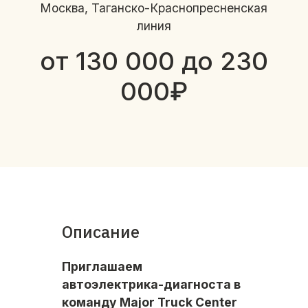
Москва, Таганско-Краснопресненская
линия
от 130 000 до 230
000₽
Описание
Приглашaeм
aвтоэлектрика-диагностa в
комaнду Маjоr Truсk Centеr