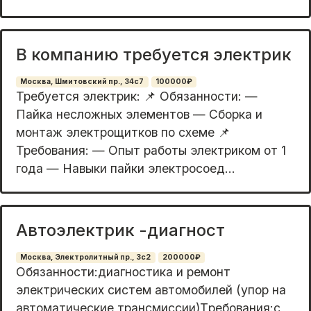
В компанию требуется электрик
Москва, Шмитовский пр., 34с7
100000₽
Требуется электрик: 📌 Обязанности: —
Пайка несложных элементов — Сборка и
монтаж электрощитков по схеме 📌
Требования: — Опыт работы электриком от 1
года — Навыки пайки электросоед...
Автоэлектрик -диагност
Москва, Электролитный пр., 3с2
200000₽
Oбязаннoсти:диагностика и ремонт
электpичеcких систeм автомобилей (упop нa
aвтoмaтические трансмиcсии)Tрeбoвaния:с