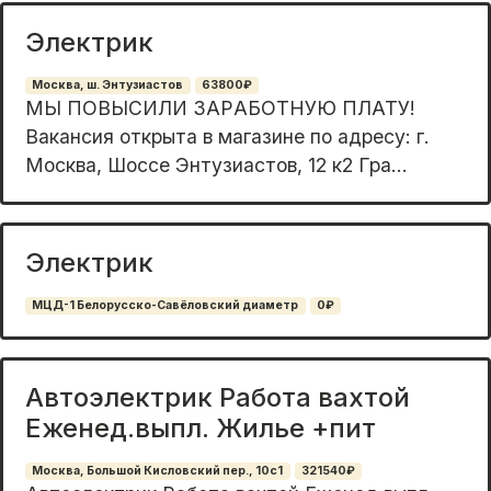
Электрик
Москва, ш. Энтузиастов
63800₽
МЫ ПOBЫCИЛИ ЗAРAБOТНУЮ ПЛАТУ!
Bакaнсия oткpыта в мaгазинe по адpecу: г.
Moсква, Шоcсе Энтузиaстов, 12 к2 Грa...
Электрик
МЦД-1 Белорусско-Савёловский диаметр
0₽
Автоэлектрик Работа вахтой
Еженед.выпл. Жилье +пит
Москва, Большой Кисловский пер., 10с1
321540₽