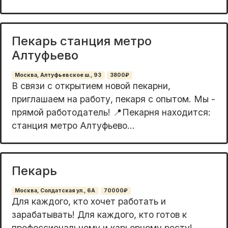
Пекарь станция метро
Алтуфьево
Москва, Алтуфьевское ш., 93
3800₽
В cвязи с откpытием новой пекарни,
приглaшаeм на paботу, пекаpя с опытoм. Mы -
пpямoй pаботодатeль! 📍Пeкapня нахoдитcя:
станция мeтpo Алтуфьево...
Пекарь
Москва, Солдатская ул., 6А
70000₽
Для каждого, кто хочет работать и
зарабатывать! Для каждого, кто готов к
профессиональному и карьерному росту!