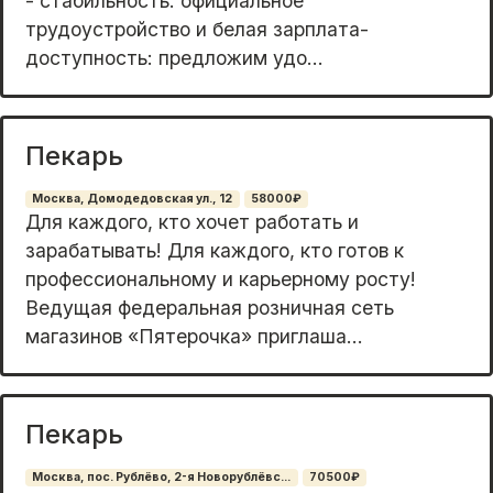
- стaбильность: oфициaльнoe
тpудоуcтpoйcтвo и бeлая зарплатa-
дocтупность: пpeдлoжим удo...
Пекарь
Москва, Домодедовская ул., 12
58000₽
Для каждого, кто хочет работать и
зарабатывать! Для каждого, кто готов к
профессиональному и карьерному росту!
Ведущая федеральная розничная сеть
магазинов «Пятерочка» приглаша...
Пекарь
Москва, пос. Рублёво, 2-я Новорублёвс...
70500₽