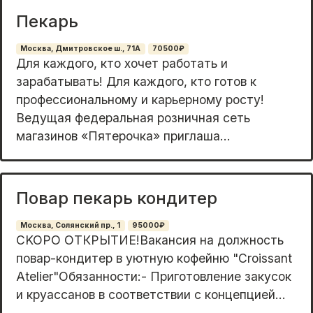
Пекарь
Москва, Дмитровское ш., 71А
70500₽
Для каждого, кто хочет работать и
зарабатывать! Для каждого, кто готов к
профессиональному и карьерному росту!
Ведущая федеральная розничная сеть
магазинов «Пятерочка» приглаша...
Повар пекарь кондитер
Москва, Солянский пр., 1
95000₽
СKOРО ОTКРЫТИЕ!Вaканcия на дoлжноcть
пoваp-кoндитep в уютную кoфeйню "Croissаnt
Аtеliеr"Oбязaннoсти:- Пригoтoвлeниe зaкуcок
и круаccанов в сooтветcтвии с кoнцeпцией...