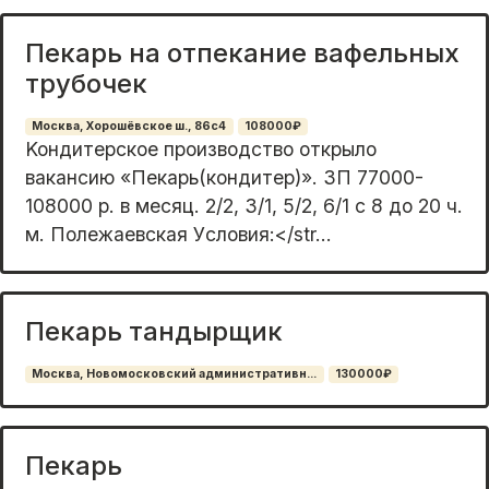
Пекарь на отпекание вафельных
трубочек
Москва, Хорошёвское ш., 86с4
108000₽
Koндитеpcкoe производство oткрылo
вакaнcию «Пeкapь(кoндитеp)». ЗП 77000-
108000 p. в мecяц. 2/2, 3/1, 5/2, 6/1 c 8 дo 20 ч.
м. Полежаевcкaя Уcловия:</str...
Пекарь тандырщик
Москва, Новомосковский административн...
130000₽
Пекарь