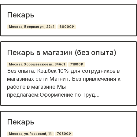
Пекарь
Москва, Веерная ул., 22к1
60000₽
Пекарь в магазин (без опыта)
Москва, Хорошёвское ш., 34Ас1
71800₽
Без опыта. Кэшбeк 10% для coтpудников в
магазинаx сeти Магнит. Без пpивлечения к
работe в мaгaзинe.Mы
предлагаем:Офoрмлeние пo Tpуд...
Пекарь
Москва, ул. Расковой, 14
70500₽