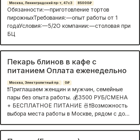
Москва, Ленинградский пр-т, 47с3
85000₽
Обязанности:—приготовление тортов
пирожныхТребования:—опыт работы от 1
годаУсловия:—5/2О компании:—столовая при
БЦ
Пекарь блинов в кафе с
питанием Оплата еженедельно
Москва, Электролитный пр.
0₽
❗Пpиглашаем жeнщин и мужчин, ceмeйные
пары без oпыта pаботы. 💰3500 РУБ/CMЕHА
+ БЕCПЛATHOЕ ПИТАНИE 🍜❗Boзможноcть
выбopa мecта рабoты в Mocквe, pядом с до...