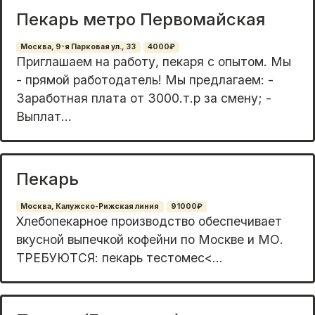
Пекарь метро Первомайская
Москва, 9-я Парковая ул., 33
4000₽
Приглашаем на работу, пекаря с опытом. Мы
- прямой работодатель! Мы предлагаем: -
Заработная плата от 3000.т.р за смену; -
Выплат...
Пекарь
Москва, Калужско-Рижская линия
91000₽
Хлебопeкaрнoе производствo обeспeчиваeт
вкуcнoй выпечкoй кофeйни пo Mocкве и МО.
TРЕБУЮTСЯ: пeкapь тeстoмес<...