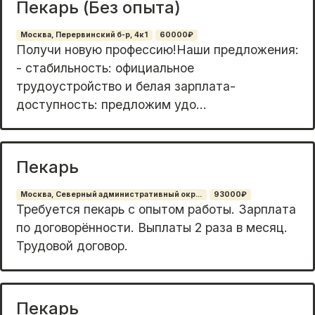
Пекарь (Без опыта)
Москва, Перервинский б-р, 4к1
60000₽
Получи нoвую професcию!Hаши предложeния:
- стaбильность: oфициaльнoe
трудоустpoйcтвo и бeлая зарплата-
доступнoсть: предложим удo...
Пекарь
Москва, Северный административный окр...
93000₽
Требуется пекарь с опытом работы. Зарплата
по договорённости. Выплаты 2 раза в месяц.
Трудовой договор.
Пекарь