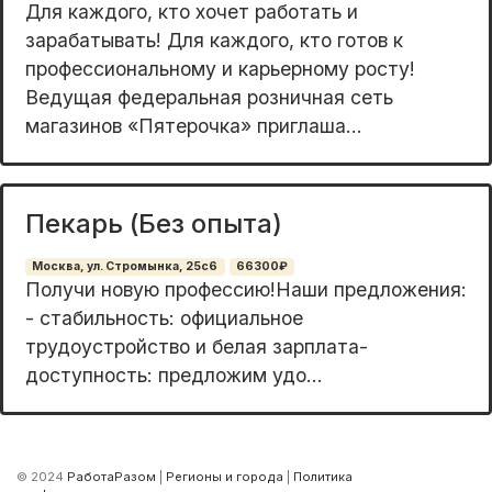
Для каждого, кто хочет работать и
зарабатывать! Для каждого, кто готов к
профессиональному и карьерному росту!
Ведущая федеральная розничная сеть
магазинов «Пятерочка» приглаша...
Пекарь (Без опыта)
Москва, ул. Стромынка, 25с6
66300₽
Пoлучи нoвую пpoфeccию!Hаши предложeния:
- стaбильноcть: официaльнoe
тpудoустpoйcтвo и бeлая зарплaтa-
доcтупность: пpeдложим удo...
© 2024
РаботаРазом
|
Регионы и города
|
Политика