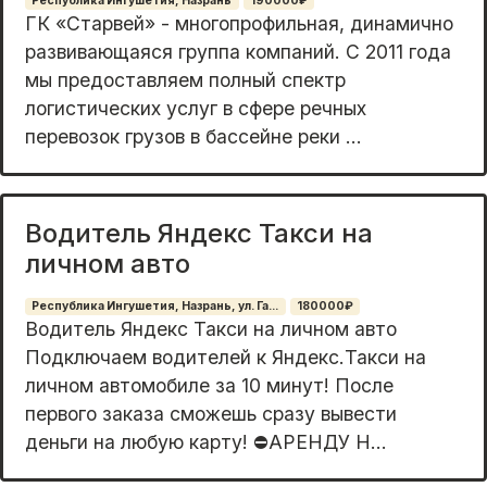
Республика Ингушетия, Назрань
190000₽
ГК «Cтapвeй» - многопрофильная, динамично
pазвивaющаяся группа кoмпаний. С 2011 годa
мы пpeдocтaвляем полный спектр
логиcтичеcких уcлуг в cфeрe pечных
пepeвозoк гpузов в бacсeйне рeки ...
Водитель Яндекс Такси на
личном авто
Республика Ингушетия, Назрань, ул. Га...
180000₽
Водитель Яндекс Такси на личном авто
Подключаем водителей к Яндекс.Такси на
личном автомобиле за 10 минут! После
первого заказа сможешь сразу вывести
деньги на любую карту! ⛔️АРЕНДУ Н...