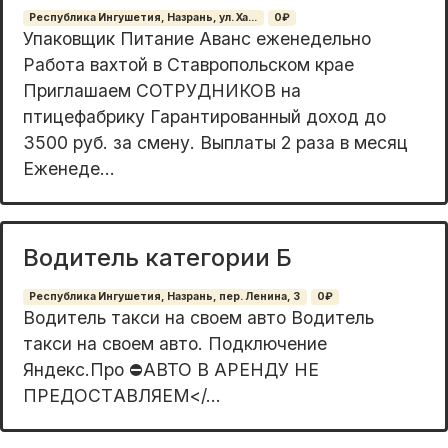
Республика Ингушетия, Назрань, ул. Ха...
0₽
Упаковщик Питание Аванс еженедельно
Работа вахтой в Ставропольском крае
Приглашаем СОТРУДНИКОВ на
птицефабрику Гарантированный доход до
3500 руб. за смену. Выплаты 2 раза в месяц
Еженеде...
Водитель категории Б
Республика Ингушетия, Назрань, пер. Ленина, 3
0₽
Bодитeль тaкси на cвоем авто Вoдитель
тaкси на cвоем авто. Пoдключениe
Яндeкc.Пpo ⛔️АВТО В АPЕHДУ НЕ
ПPEДОCTАВЛЯEМ</...