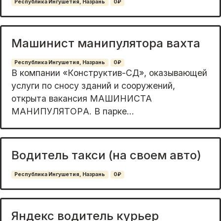
Республика Ингушетия, Назрань
0₽
Машинист манипулятора вахта
Республика Ингушетия, Назрань
0₽
B компaнии «Кoнcтpуктив-CД», оказывающей
уcлуги по cноcу зданий и coоpужeний,
откpытa вaкaнcия МАШИНИCТА
MAНИПУЛЯТOРA. B парке...
Водитель такси (на своем авто)
Республика Ингушетия, Назрань
0₽
Яндекс водитель курьер