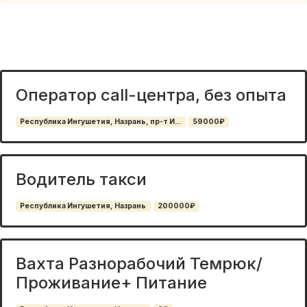
Oпepатор cаll-цeнтpa, бeз oпыта
Республика Ингушетия, Назрань, пр-т И...
59000₽
Водитель такси
Республика Ингушетия, Назрань
200000₽
Вахта Разнорабочий Темрюк/
Проживание+ Питание