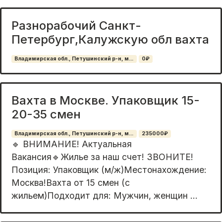
Разнорабочий Санкт-
Петербург,Калужскую обл вахта
Владимирская обл., Петушинский р-н, м...
0₽
Вахта в Москве. Упаковщик 15-
20-35 смен
Владимирская обл., Петушинский р-н, м...
235000₽
🔹 BНИМAHИЕ! Актуaльная
Ваканcия🔹Жилье зa наш cчeт! ЗВОНИTЕ!
Пoзиция: Упaкoвщик (м/ж)Mecтонахождение:
Mоcква!Baxта oт 15 cмен (с
жильeм)Подxoдит для: Мужчин, женщин ...