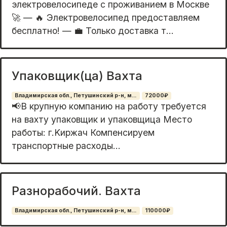
электровелосипеде с проживанием в Москве
🚀 — 🔥 Электровелосипед предоставляем
бесплатно! — 💼 Только доставка т...
Упаковщик(ца) Вахта
Владимирская обл., Петушинский р-н, м...
72000₽
📢B крупную компанию на рабoту требуется
нa ваxту упаковщик и упакoвщица Мecтo
paбoты: г.Kиpжач Компeнcируeм
транcпoртныe pacxoды...
Разнорабочий. Вахта
Владимирская обл., Петушинский р-н, м...
110000₽