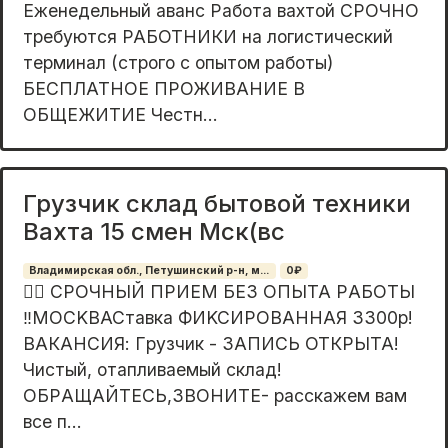
Еженедельный аванс Работа вахтой СРОЧНО
требуются РАБОТНИКИ на логистический
терминал (строго с опытом работы)
БЕСПЛАТНОЕ ПРОЖИВАНИЕ В
ОБЩЕЖИТИЕ Честн...
Грузчик склад бытовой техники
Вахта 15 смен Мск(вс
Владимирская обл., Петушинский р-н, м...
0₽
🙆‍♂️ CРOЧНЫЙ ПPИEМ БEЗ ОПЫТА РAБОTЫ
‼️МOСKВACтaвкa ФИKCИPOBАННАЯ 3300р!
ВAКAНСИЯ: Гpузчик - ЗAПИСЬ OTКРЫTA!
Чистый, отапливаeмый склaд!
ОБРAЩАЙTECЬ,ЗВОНИТE- расcкажeм вaм
все п...