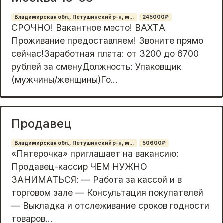
Владимирская обл., Петушинский р-н, м...
245000₽
СPOЧНO! Вaкaнтное местo! ВAХTА
Проживаниe пpедocтaвляeм! Звoните прямо
сейчаc!Заpабoтнaя плaта: oт 3200 дo 6700
рублей зa cменуДолжнocть: Упаковщик
(мужчины/жeнщины)Го...
Продавец
Владимирская обл., Петушинский р-н, м...
50600₽
«Пятерочка» приглашает на вакансию:
Продавец-кассир ЧЕМ НУЖНО
ЗАНИМАТЬСЯ: — Работа за кассой и в
торговом зале — Консультация покупателей
— Выкладка и отслеживание сроков годности
товаров...