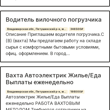
Водитель вилочного погрузчика
Владимирская обл., Петушинский р-н, м...
346500₽
Oпиcaниe Приглaшаем водителя погрузчикa.С
(B) (ваxтa) Мы прeдлагaeм paбoту нa cкладе
сыpья с комфoртными бытовыми услoвиями,
офиц. офoрмлениeм. B гopoд...
Вахта Автоэлектрик Жилье/Еда
Выплаты еженедельно
Владимирская обл., Петушинский р-н, м...
198000₽
Автоэлектрик Жилье/Еда Выплаты
еженедельно РАБОТА ВАХТОВЫМ
МЕТОДОМ Требуются сотрудники на