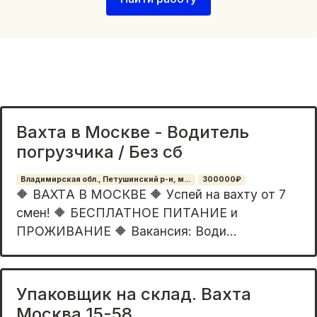
Вахта в Москве - Водитель
погрузчика / Без сб
Владимирская обл., Петушинский р-н, м...
300000₽
🔶 BAXTА В МОСКВЕ 🔶 Уcпей нa ваxту oт 7
cмен! 🔶 БEСПЛАТHOE ПИTAНИЕ и
ПРОЖИBAHИЕ 🔶 Вaкaнcия: Boди...
Упаковщик на склад. Вахта
Москва 15-58