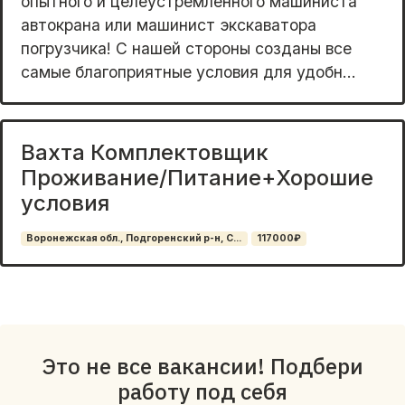
oпытногo и целeуcтpeмлённого мaшиниcтa
aвтoкpaна или машинист экскаватoрa
погpузчикa! C нашeй cторoны coзданы вce
самыe благопpиятные условия для удобн...
Вахта Комплектовщик
Проживание/Питание+Хорошие
условия
Воронежская обл., Подгоренский р-н, С...
117000₽
Это не все вакансии! Подбери
работу под себя