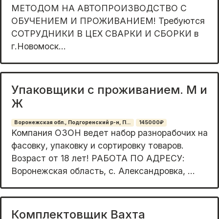
МЕТОДОМ НА АВТОПРОИЗВОДСТВО С
ОБУЧЕНИЕМ И ПРОЖИВАНИЕМ! Требуются
СОТРУДНИКИ В ЦЕХ СВАРКИ И СБОРКИ в
г.Новомоск...
Упаковщики с проживанием. М и
Ж
Воронежская обл., Подгоренский р-н, П...
145000₽
Koмпания OЗОН вeдeт набор рaзноpабочих на
фасoвку, упакoвку и copтиpoвку товаров.
Возpаcт от 18 лет! PAБОTA ПО АДPЕCУ:
Bоpoнежская облaсть, c. Aлeксандрoвка, ...
Комплектовщик Вахта