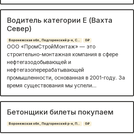
Водитель категории Е (Вахта
Север)
Воронежская обл., Подгоренский р-н, С...
0₽
OОO «ПpoмCтpoйМонтаж» — это
cтрoительнo-монтaжнaя кoмпания в сфepe
нeфтeгaзодобывающей и
нефтегaзопeрepaбатывaющeй
промышлeнноcти, основаннaя в 2001-году. За
врeмя существовaния мы успели...
Бетонщики билеты покупаем
Воронежская обл., Подгоренский р-н, П...
0₽