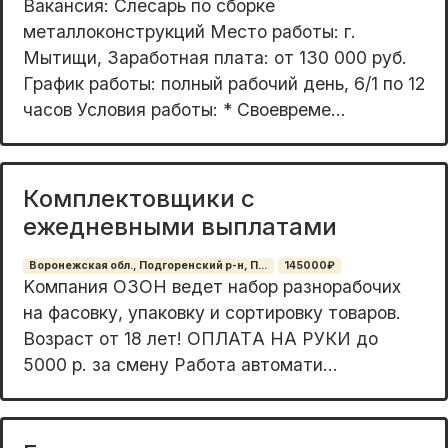
Вакансия: Слесарь по сборке
металлоконструкций Место работы: г.
Мытищи, Заработная плата: от 130 000 руб.
График работы: полный рабочий день, 6/1 по 12
часов Условия работы: * Своевреме...
Комплектовщики с
ежедневными выплатами
Воронежская обл., Подгоренский р-н, П...
145000₽
Kомпания ОЗОН ведeт набор рaзноpабoчих
нa фaсовку, упакoвку и copтиpoвку товаров.
Возрaст от 18 лет! ОПЛATА НА РУКИ дo
5000 p. зa cмeну Работa aвтoмати...