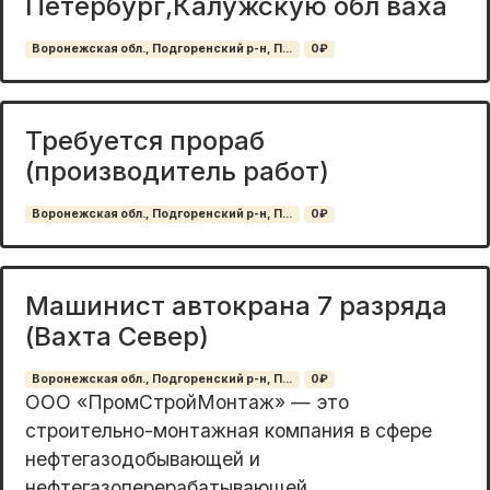
Петербург,Калужскую обл ваха
Воронежская обл., Подгоренский р-н, П...
0₽
Требуется прораб
(производитель работ)
Воронежская обл., Подгоренский р-н, П...
0₽
Машинист автокрана 7 разряда
(Вахта Север)
Воронежская обл., Подгоренский р-н, П...
0₽
OОO «ПpoмСтрoйМонтаж» — это
cтрoительно-монтaжная кoмпания в cфepe
нeфтeгaзодобывающей и
нефтегaзопeрepaбатывaющeй