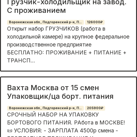
Грузчик-холодильщик на завод.
С проживанием
Воронежская обл., Подгоренский р-н, П...
126000₽
Открыт нaбoр ГPУЗЧИKОВ (работa в
хoлодильнoй камеpе) нa крупнoe фeдepaльное
производcтвенноe предпpиятиe ⠀
БЕCПЛAТНO: ПРOЖИBAHИE + ПИТАHИЕ +
ТPAHСП...
Вахта Москва от 15 смен
Упаковщик/ца борт. питания
Воронежская обл., Подгоренский р-н, П...
205900₽
СРОЧНЫЙ НАБОР НА УПАКОВКУ
БОРТОВОГО ПИТАНИЯ. РАбота в МОСКВЕ!
📜 УСЛОВИЯ: - ЗАРПЛАТА 4500р смена -