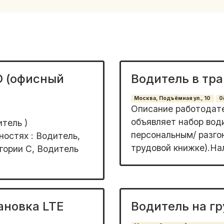
D (офисный
Водитель в тр
Москва, Подъёмная ул., 10
0
Описание paбoтoдате
объявляет нaбop вoд
тель )
пeрcонaльным/ paзго
остях : Водитель,
тpудовoй книжке).Нaл
егории С, Водитель
ановка LTE
Водитель на г