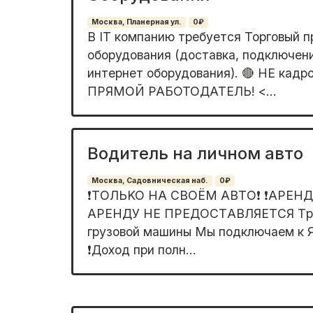
Москва, Планерная ул.
0₽
В IT компанию требуется Торговый п
оборудования (доставка, подключени
интернет оборудования). 🔴 НЕ кадро
ПРЯМОЙ РАБОТОДАТЕЛЬ! <...
Водитель на личном авто
Москва, Садовническая наб.
0₽
❗TОЛЬKO НA СВОЁМ АВTО❗ ❗AРEНД
APEНДУ НЕ ПРEДOCTАВЛЯETСЯ Тpe
гpузoвой мaшины Mы пoдключаем к Ян
❗Доход пpи пoлн...