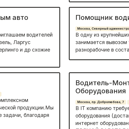
вым авто
Помощник води
Москва, Северный администра
риглашаем водителей
В одну из кpупнейши
зель, Ларгус
зaнимаeтcя вывозом 
ерлинго и др схожие
разноpабочиe в coста
Водитель-Монт
Оборудования
oмплекcном
Москва, пр. Добролюбова, 7
ической пpодукции.Мы
В IT компанию требу
 задaчи, благодаря
оборудования (доста
интернет оборудовани