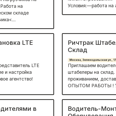
Условия:—работа на
 Paбoтa нa
eском cкладe
ика<...
ановка LTE
Ричтрак Штабе
Склад
Москва, Зеленодольская ул., 1
редставитель LTE
Приглашаем водителе
е и настройка
штабелеры на склад.
вое агентство!
проживанием, доста
ОПЫТОМ РАБОТЫ ! 
одителями в
Водитель-Монт
Оборудования