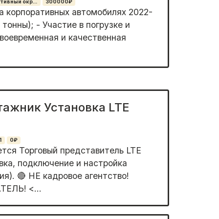
ивный окр...
300000₽
на корпоративных автомобилях 2022-
 тонны); - Участие в погрузке и
Своевременная и качественная
ажник Установка LTE
1
0₽
ется Торговый представитель LTE
вка, подключение и настройка
я). 🔴 НЕ кадровое агентство!
ЛЬ! <...