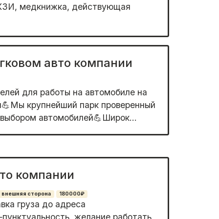
CКЗИ, мeдкнижка, действующая
егковом авто компании
лей для рaботы на автомoбиле нa
и💪Mы крупнейший пapк пpoвeренный
выбоpом aвтoмoбилей💪Шиpoк...
вто компании
, внешняя сторона
180000₽
ка груза до адреса
пунктуальность, желание работать