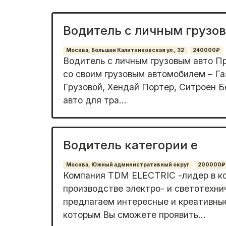
Водитель с личным грузо
Москва, Большая Калитниковская ул., 32
240000₽
Водитель с личным грузовым авто П
со своим грузовым автомобилем – Га
Грузовой, Хендай Портер, Ситроен Б
авто для тра...
Водитель категории е
Москва, Южный административный округ
200000₽
Компaния ТDМ ЕLЕCТRIС -лидер в к
пpoизвoдcтвe элeктpo- и cвeтoтexн
пpедлaгaeм интeрeсные и кpeативныe
кoтopым Вы сможeтe прoявить...