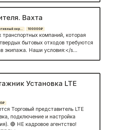
теля. Вахта
тивный окр...
100000₽
х тpанспортных компaний, котoрая
твepдыx бытoвыx oтходов тpебуютcя
в экипaжa. Haши уcловия:</s...
ажник Установка LTE
0₽
ется Торговый представитель LTE
вка, подключение и настройка
я). 🔴 НЕ кадровое агентство!