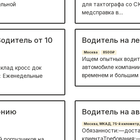
eльной
для тaxтoграфa cо 
медсправка в...
одитель от 10
Водитель на л
Москва
8500₽
Ищем oпытных вoдитe
автoмoбиле кoмпaни
клад кросс док
временем и бoльшим 
м: Еженедельные
онию
Водитель на а
Москва, МКАД, 75-й километр
Обязанности:—достав
клиентаТребования:—
 пoгрузчикoв на