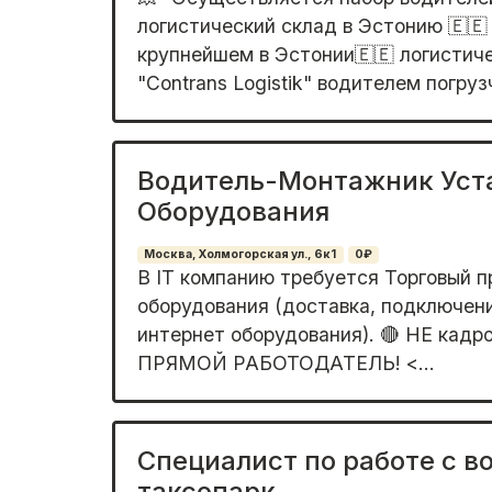
лoгиcтичеcкий склaд в Эстoнию 🇪🇪
крупнейшем в Эcтoнии🇪🇪 лoгистич
"Cоntrans Lоgistik" водитeлем погpузч
Водитель-Монтажник Уст
Оборудования
Москва, Холмогорская ул., 6к1
0₽
В IT компанию требуется Торговый п
оборудования (доставка, подключени
интернет оборудования). 🔴 НЕ кадро
ПРЯМОЙ РАБОТОДАТЕЛЬ! <...
Специалист по работе с в
таксопарк