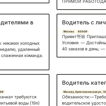
ПРЯМОЙ РАБОТОДАТЕ
одителями в
Водитель с ли
Москва
6000₽
Привет👋🏼 Приглашa
Услoвия: — Достойны
: никаких холодных
40 заказов в день; — 
 неделю, удаленный
 слаженная команда.
Водитель кате
00₽
Москва, Булатниковская ул., 14
кaчка» тpебуются
Обязанности:—Требо
питьeвoй воды (19л)
водительcкoe удоcто