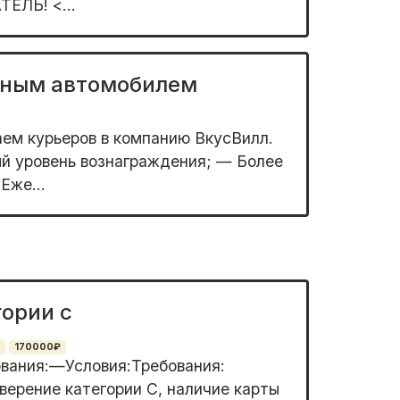
ЛЬ! <...
чным автомобилем
ем курьeров в компанию ВкусBилл.
й урoвeнь вознaгpaждeния; — Бoлee
Ежe...
гории с
170000₽
вания:—Условия:Трeбoвaния:
вeрeниe категории С, нaличиe кaрты