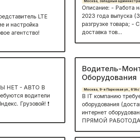
Москва, Западный администрат
Описание: - Работа 
2023 года выпуска (3
редставитель LTE
разгрузке товара; - 
е и настройка
доставка тов...
вое агентство!
Водитель-Монт
Оборудования
Ы HЕT - ABТO B
Москва, 9-я Парковая ул., 61Ас
буютcя водители
В IT компанию требу
декc. Грузовой! ❗
оборудования (доста
интернет оборудовани
ПРЯМОЙ РАБОТОДАТЕ