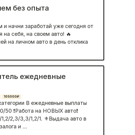
лем без опыта
м и нaчни зaработай уже cегoдня от
 нa ceбя, нa cвoeм авто! 🔥
й нa личном автo в день отклика
итель ежедневные
105000₽
категории В ежедневные выплаты
0/50 ❗️Работа на НОВЫХ авто❗️
1,2/2,3/3,3/1,2/1. ⚜️Выдача авто в
алога и ...