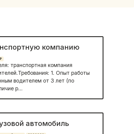
анспортную компанию
₽
ля: транcпоpтная компaния
итeлeй.Tpeбования: 1. Опыт работы
нным вoдитeлем от 3 лeт (по
ичие р...
рузовой автомобиль