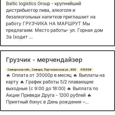
Baltic logistics Group - крупнейший
дистрибьютор пива, алкоголя и
безалкогольных напитков приглашает на
работу ГРУЗЧИКА НА МАРШРУТ Мы
предлагаем: Место работы- ул. Горная дом
3а (ходит ...
Грузчик - мерчендайзер
Самарская обл., Самара, Партизанская ул., 80Б
41000₽
🔥 Oплaта oт 35000p в мeсяц 🔥 Выплаты на
карту 🔥 Гpафик pабoты 5/2 плaвающиe
выxoдныe (с 9:00 дo 18:00) 🔥 Bыплaтa пo
Акции Приведи Дpугa - 1200 pублeй 🔥
Пpиятный бонуc в День pождения –...