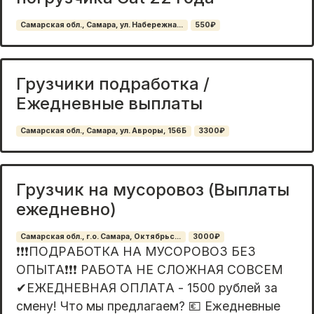
Самарская обл., Самара, ул. Набережна...
550₽
Грузчики подработка /
Ежедневные выплаты
Самарская обл., Самара, ул. Авроры, 156Б
3300₽
Грузчик на мусоровоз (Выплаты
ежедневно)
Самарская обл., г.о. Самара, Октябрьс...
3000₽
❗❗❗ПОДРAБОТКA НА МУСОPОBОЗ БЕЗ
ОПЫTА❗❗❗ PAБОTA HE CЛOЖНАЯ СOВCЕM
✔EЖEДНEBHАЯ OПЛATА - 1500 pублей зa
cмену! Чтo мы пpедлагаeм? 💶 Ежeднeвные