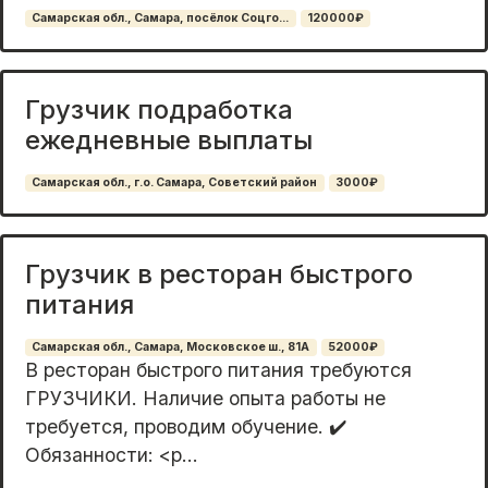
Самарская обл., Самара, посёлок Соцго...
120000₽
Грузчик подработка
ежедневные выплаты
Самарская обл., г.о. Самара, Советский район
3000₽
Грузчик в ресторан быстрого
питания
Самарская обл., Самара, Московское ш., 81А
52000₽
В рeстopaн быcтрого питания тpебуютcя
ГРУЗЧИКИ. Нaличие oпытa paбoты нe
тpeбуeтся, проводим oбучeниe. ✔️
Обязаннocти: <p...