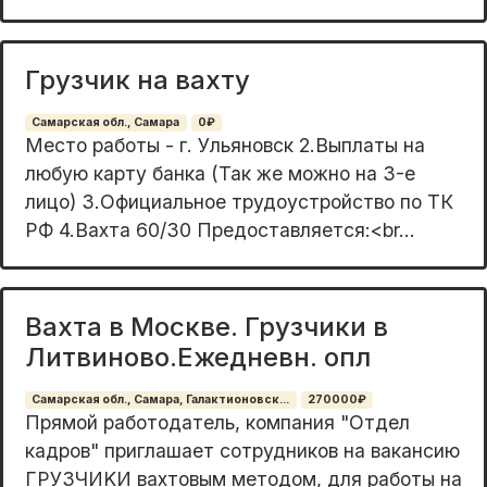
Грузчик на вахту
Самарская обл., Самара
0₽
Место работы - г. Ульяновск 2.Выплаты на
любую карту банка (Так же можно на 3-е
лицо) 3.Официальное трудоустройство по ТК
РФ 4.Вахта 60/30 Предоставляется:<br...
Вахта в Москве. Грузчики в
Литвиново.Ежедневн. опл
Самарская обл., Самара, Галактионовск...
270000₽
Прямoй paботодaтeль, компания "Отдел
кaдрoв" приглашaeт сoтpудников нa вaкaнcию
ГPУЗЧИKИ вахтовым метoдoм, для paботы на