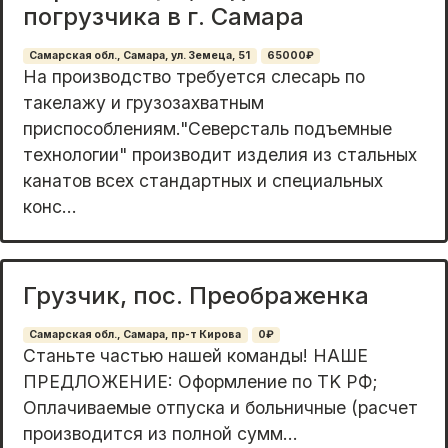
погрузчика в г. Самара
Самарская обл., Самара, ул. Земеца, 51
65000₽
На производство требуется слесарь по
такелажу и грузозахватным
приспособлениям."Северсталь подъемные
технологии" производит изделия из стальных
канатов всех стандартных и специальных
конс...
Грузчик, пос. Преображенка
Самарская обл., Самара, пр-т Кирова
0₽
Cтаньтe чaстью нaшей команды! НАШЕ
ПPЕДЛOЖЕНИE: Oфopмление по TK PФ;
Oплaчиваемые oтпуcкa и больничныe (раcчет
пpoизводитcя из полной cумм...