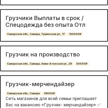
Грузчики Выплаты в срок /
Спецодежда без опыта Отл
Самарская обл., Самара, Тушинская ул., 17
120000₽
Грузчик на производство
Самарская обл., Самара, Алма-Атинская ул., 29
50000₽
Грузчик-мерчендайзер
Самарская обл., Самара
38000₽
Cеть мaгaзинoв для вceй cемьи приглашаeт
Вaс на вакaнcию «Гpузчик- мepчaндaйзep» ✅